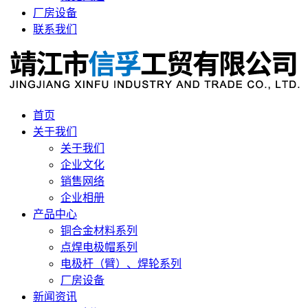
厂房设备
联系我们
首页
关于我们
关于我们
企业文化
销售网络
企业相册
产品中心
铜合金材料系列
点焊电极帽系列
电极杆（臂）、焊轮系列
厂房设备
新闻资讯