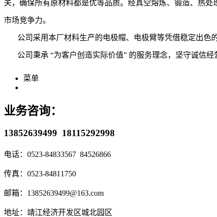
关，确保所有原材料都是优等品质。经真空熔炼、锻造、热处
市场竞争力。
公司采用本厂材料生产的电极帽、电极臂等凭借稳定出色的
公司秉承 “为客户创造实际价值” 的服务理念，坚守诚信
菜单
业务咨询：
13852639499 18115292998
电话：0523-84833567 84526866
传真：0523-84811750
邮箱：13852639499@163.com
地址：靖江经济开发区城北园区