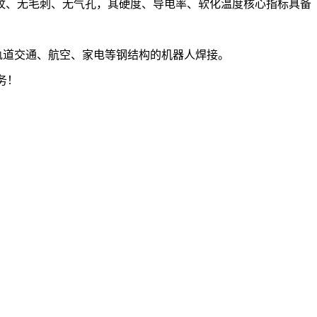
纹、无毛刺、无气孔，其硬度、导电率、软化温度核心指标具备
道交通、航空、家电等钢结构的机器人焊接。
务！